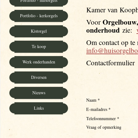
Portfolio - huisorgels
Kamer van Kooph
Portfolio - kerkorgels
Orgelbouw, 
Voor
onderhoud
zie:
Kistorgel
Om contact op te 
Te koop
info@huisorgelbo
Contactformulier
Werk onderhanden
Diversen
Nieuws
Naam *
Links
E-mailadres *
Telefoonnummer *
Vraag of opmerking