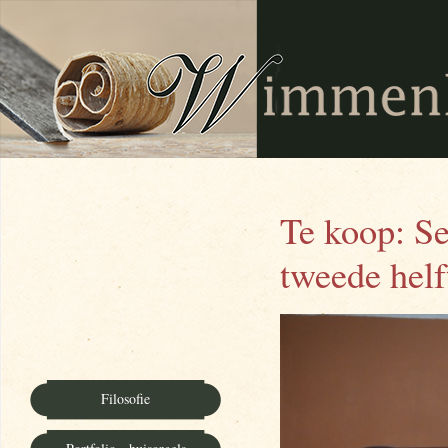
Te koop: Se
tweede hel
Filosofie