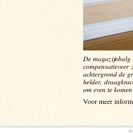
De magazijnbalg 
compensatie
veer
achtergrond de g
helder,
draagkra
om even te komen 
Voor meer inform
Hu