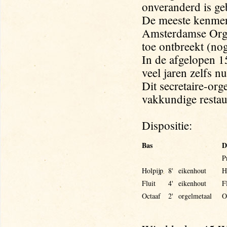
onveranderd is ge
De meeste kenmerk
Amsterdamse Orge
toe ontbreekt (nog
In de afgelopen 15
veel jaren zelfs n
Dit secretaire-org
vakkundige restau
Dispositie:
Bas
D
P
Holpijp
8'
eikenhout
H
Fluit
4'
eikenhout
F
Octaaf
2'
orgelmetaal
O