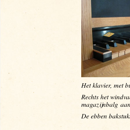
Het klavier, met 
Rechts het wind
va
magazijnbalg
aan
De ebben bakstukk