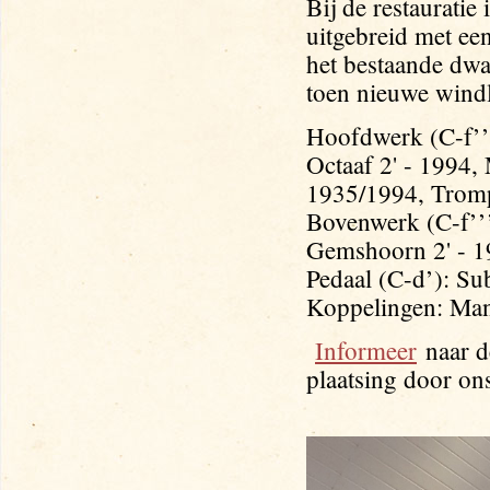
Bij de restauratie
uitgebreid met ee
het bestaande dwa
toen nieuwe windl
Hoofdwerk (C-f’’’)
Octaaf 2' - 1994, 
1935/1994, Trompe
Bovenwerk (C-f’’’)
Gemshoorn 2' - 19
Pedaal (C-d’): Su
Koppelingen: Man
Informeer
naar d
plaatsing door on