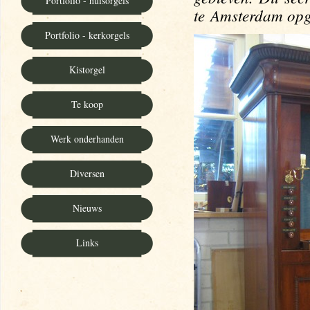
Portfolio - huisorgels
te
Amsterdam opg
Portfolio - kerkorgels
Kistorgel
Te koop
Werk onderhanden
Diversen
Nieuws
Links