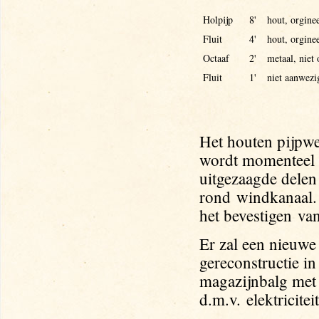
Holpijp
8'
hout, orginee
Fluit
4'
hout, orginee
Octaaf
2'
metaal, niet 
Fluit
1'
niet aanwezi
Het houten pijpwer
wordt momenteel 
uitgezaagde delen
rond
windkanaal. 
het bevestigen
van
Er zal een nieuw
gereconstructie i
magazijnbalg met
d.m.v. elektricit