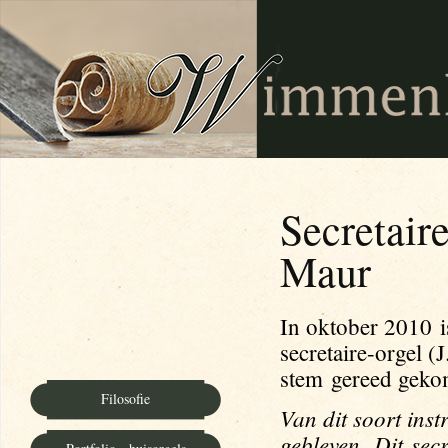
Secretair
Maur
In oktober 2010 is
secretaire-orgel (
stem gereed geko
Filosofie
Van dit soort ins
gebleven.
Dit sec